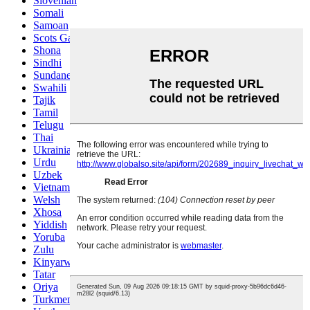
Slovenian
Somali
Samoan
Scots Gaelic
Shona
Sindhi
Sundanese
Swahili
Tajik
Tamil
Telugu
Thai
Ukrainian
Urdu
Uzbek
Vietnamese
Welsh
Xhosa
Yiddish
Yoruba
Zulu
Kinyarwanda
Tatar
Oriya
Turkmen