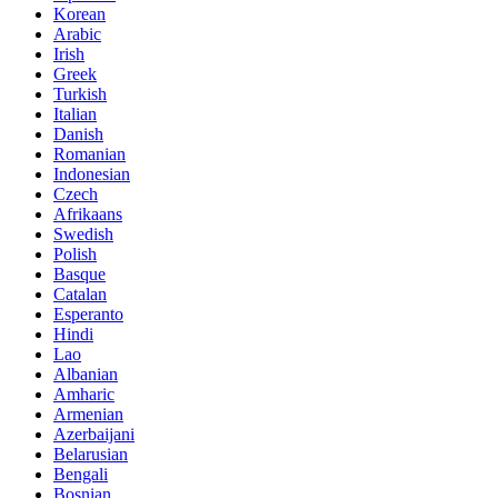
Korean
Arabic
Irish
Greek
Turkish
Italian
Danish
Romanian
Indonesian
Czech
Afrikaans
Swedish
Polish
Basque
Catalan
Esperanto
Hindi
Lao
Albanian
Amharic
Armenian
Azerbaijani
Belarusian
Bengali
Bosnian