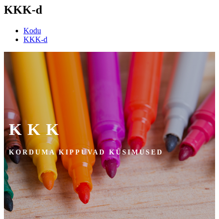
KKK-d
Kodu
KKK-d
KKK
KORDUMA KIPPUVAD KÜSIMUSED