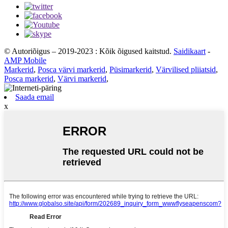
© Autoriõigus – 2019-2023 : Kõik õigused kaitstud.
Saidikaart
-
AMP Mobile
Markerid
,
Posca värvi markerid
,
Püsimarkerid
,
Värvilised pliiatsid
,
Posca markerid
,
Värvi markerid
,
Saada email
x