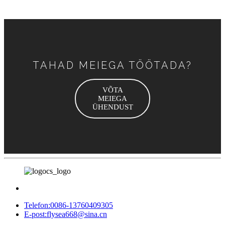
TAHAD MEIEGA TÖÖTADA?
VÕTA
MEIEGA
ÜHENDUST
Telefon:
0086-13760409305
E-post:
flysea668@sina.cn