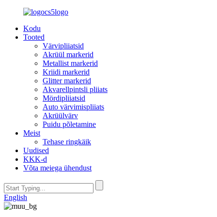
Kodu
Tooted
Värvipliiatsid
Akrüül markerid
Metallist markerid
Kriidi markerid
Glitter markerid
Akvarellpintsli pliiats
Mördipliiatsid
Auto värvimispliiats
Akrüülvärv
Puidu põletamine
Meist
Tehase ringkäik
Uudised
KKK-d
Võta meiega ühendust
English