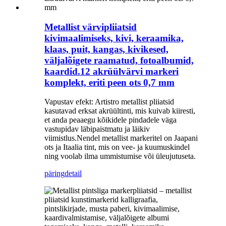
Metallist värvipliiatsid
kivimaalimiseks, kivi, keraamika,
klaas, puit, kangas, kivikesed,
väljalõigete raamatud, fotoalbumid,
kaardid.12 akrüülvärvi markeri
komplekt, eriti peen ots 0,7 mm
Vapustav efekt: Artistro metallist pliiatsid
kasutavad erksat akrüültinti, mis kuivab kiiresti,
et anda peaaegu kõikidele pindadele väga
vastupidav läbipaistmatu ja läikiv
viimistlus.Nendel metallist markeritel on Jaapani
ots ja Itaalia tint, mis on vee- ja kuumuskindel
ning voolab ilma ummistumise või üleujutuseta.
päring
detail