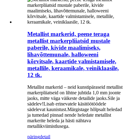
Metallist markerid, peene teraga
metallist markerpliiatsid mustale
paberile, kivide maalimiseks,
lihavõttemunale, halloweeni
kõrvitsale, kaartide valmistamisele,
metallile, keraamikale, veiniklaasile,
12 tk.
Metallist markerid – neid kunstipäraseid metallist
markerpliiatseid on lihtne juhtida 1,0 mm joonte
jaoks, mitte väga väikeste detailide jaoks.Sile ja
sädelev!Lisab erinevatele käsitöötöödele
sädelevat kaunistust.Märgistage hõlpsalt heledad
ja tumedad pinnad nende heledate metallist
markerite heleda ja hästi nähtava
metallikviimistlusega.
päring
detail