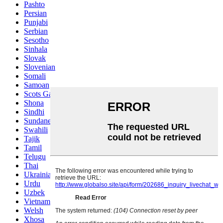
Pashto
Persian
Punjabi
Serbian
Sesotho
Sinhala
Slovak
Slovenian
Somali
Samoan
Scots Gaelic
Shona
Sindhi
Sundanese
Swahili
Tajik
Tamil
Telugu
Thai
Ukrainian
Urdu
Uzbek
Vietnamese
Welsh
Xhosa