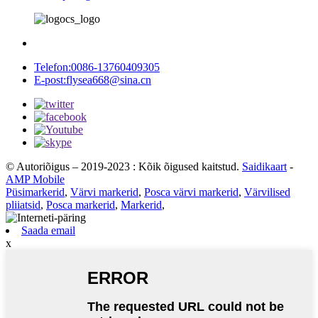
Telefon:
0086-13760409305
E-post:
flysea668@sina.cn
© Autoriõigus – 2019-2023 : Kõik õigused kaitstud.
Saidikaart
-
AMP Mobile
Püsimarkerid
,
Värvi markerid
,
Posca värvi markerid
,
Värvilised
pliiatsid
,
Posca markerid
,
Markerid
,
Saada email
x