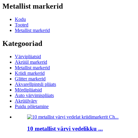
Metallist markerid
Kodu
Tooted
Metallist markerid
Kategooriad
Värvipliiatsid
Akrüül markerid
Metallist markerid
Kriidi markerid
Glitter markerid
Akvarellpintsli pliiats
Mördipliiatsid
Auto värvimispliiats
Akrüülvärv
Puidu põletamine
10 metallist värvi vedelikku ...