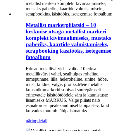
Metallist markerpliiatsid – 10
keskmise otsaga metallist markeri
komplekt kivimaalimiseks, mustaks
paberiks, kaartide valmistamiseks,
scrapbooking käsitööks, isetegemise
fotoalbum
Erksad metallivärvid – valida 10 erksa
metallikvärvi vahel, sealhulgas roheline,
tumepunane, lilla, heleroheline, sinine, hõbe,
must, kuldne, valge, pronks.Meie metallist
kunstnikumarkerid sobivad suurepäraselt
erinevatele käsitöötöödele sära ja kaunistuste
lisamiseks.MÄRKUS. Valge pliiats näib
esmakordsel pealekandmisel läbipaistev, kuid
kuivades muutub läbipaistmatuks.
päring
detail