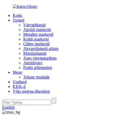
Kodu
Tooted
Värvipliiatsid
Akrüül markerid
Metallist markerid
Kriidi markerid
Glitter markerid
Akvarellpintsli pliiats
Mördipliiatsid
Auto värvimispliiats
Akrüülvärv
Puidu põletamine
Meist
Tehase ringkäik
Uudised
KKK-d
Võta meiega ühendust
English