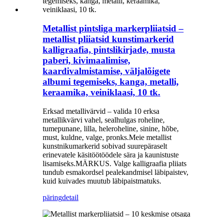
Metallist pintsliga markerpliiatsid –
metallist pliiatsid kunstimarkerid
kalligraafia, pintslikirjade, musta
paberi, kivimaalimise,
kaardivalmistamise, väljalõigete
albumi tegemiseks, kanga, metalli,
keraamika, veiniklaasi, 10 tk.
Erksad metallivärvid – valida 10 erksa
metallikvärvi vahel, sealhulgas roheline,
tumepunane, lilla, heleroheline, sinine, hõbe,
must, kuldne, valge, pronks.Meie metallist
kunstnikumarkerid sobivad suurepäraselt
erinevatele käsitöötöödele sära ja kaunistuste
lisamiseks.MÄRKUS. Valge kalligraafia pliiats
tundub esmakordsel pealekandmisel läbipaistev,
kuid kuivades muutub läbipaistmatuks.
päring
detail