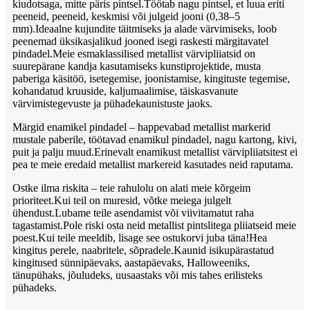
kiudotsaga, mitte päris pintsel.Töötab nagu pintsel, et luua eriti
peeneid, peeneid, keskmisi või julgeid jooni (0,38–5
mm).Ideaalne kujundite täitmiseks ja alade värvimiseks, loob
peenemad üksikasjalikud jooned isegi raskesti märgitavatel
pindadel.Meie esmaklassilised metallist värvipliiatsid on
suurepärane kandja kasutamiseks kunstiprojektide, musta
paberiga käsitöö, isetegemise, joonistamise, kingituste tegemise,
kohandatud kruuside, kaljumaalimise, täiskasvanute
värvimistegevuste ja pühadekaunistuste jaoks.
Märgid enamikel pindadel – happevabad metallist markerid
mustale paberile, töötavad enamikul pindadel, nagu kartong, kivi,
puit ja palju muud.Erinevalt enamikust metallist värvipliiatsitest ei
pea te meie eredaid metallist markereid kasutades neid raputama.
Ostke ilma riskita – teie rahulolu on alati meie kõrgeim
prioriteet.Kui teil on muresid, võtke meiega julgelt
ühendust.Lubame teile asendamist või viivitamatut raha
tagastamist.Pole riski osta neid metallist pintslitega pliiatseid meie
poest.Kui teile meeldib, lisage see ostukorvi juba täna!Hea
kingitus perele, naabritele, sõpradele.Kaunid isikupärastatud
kingitused sünnipäevaks, aastapäevaks, Halloweeniks,
tänupühaks, jõuludeks, uusaastaks või mis tahes erilisteks
pühadeks.