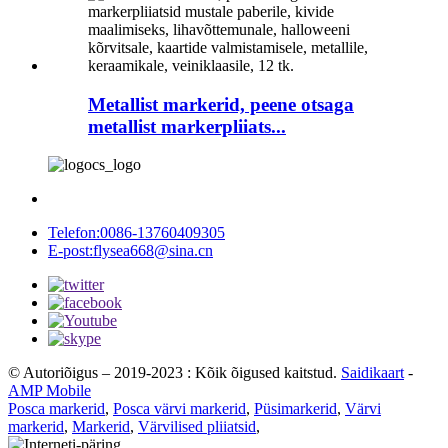
Metallist markerid, peene otsaga
metallist markerpliiats...
Telefon:
0086-13760409305
E-post:
flysea668@sina.cn
© Autoriõigus – 2019-2023 : Kõik õigused kaitstud.
Saidikaart
-
AMP Mobile
Posca markerid
,
Posca värvi markerid
,
Püsimarkerid
,
Värvi
markerid
,
Markerid
,
Värvilised pliiatsid
,