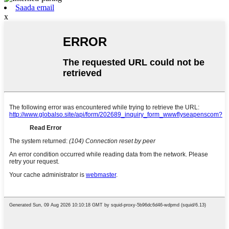
Saada email
x