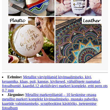
Eelmine:
Metallist värvipliiatsid kivimaalimiseks, kivi,
keraamika, klaas, puit, kangas, kivikesed, väljalõigete raamatud,
fotoalbumid, kaardid.12 akrüülvärvi markeri komplekt, eriti peen ots
0,7 mm
Järgmine:
Metallist markerpliiatsid – 10 keskmise otsaga
metallist markeri komplekt kivimaalimiseks, mustaks paberiks,
kaartide valmistamiseks, scrapbooking käsitööks, isetegemise
fotoalbum