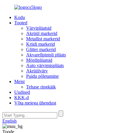
Kodu
Tooted
Värvipliiatsid
Akrüül markerid
Metallist markerid
Kriidi markerid
Glitter markerid
Akvarellpintsli pliiats
Mördipliiatsid
Auto värvimispliiats
Akrüülvärv
Puidu põletamine
Meist
Tehase ringkäik
Uudised
KKK-d
Võta meiega ühendust
English
Toode