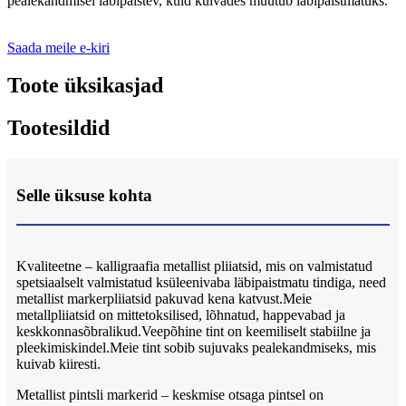
pealekandmisel läbipaistev, kuid kuivades muutub läbipaistmatuks.
Saada meile e-kiri
Toote üksikasjad
Tootesildid
Selle üksuse kohta
Kvaliteetne – kalligraafia metallist pliiatsid, mis on valmistatud
spetsiaalselt valmistatud ksüleenivaba läbipaistmatu tindiga, need
metallist markerpliiatsid pakuvad kena katvust.Meie
metallpliiatsid on mittetoksilised, lõhnatud, happevabad ja
keskkonnasõbralikud.Veepõhine tint on keemiliselt stabiilne ja
pleekimiskindel.Meie tint sobib sujuvaks pealekandmiseks, mis
kuivab kiiresti.
Metallist pintsli markerid – keskmise otsaga pintsel on