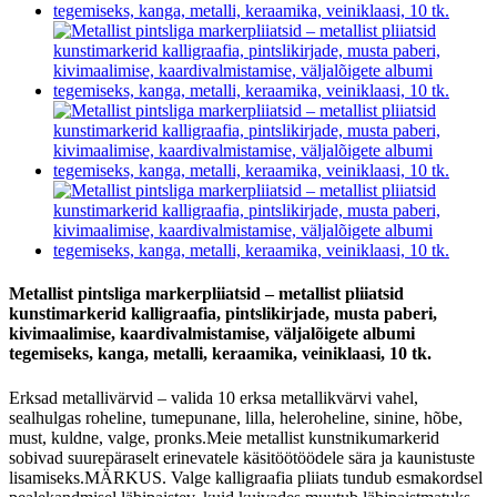
Metallist pintsliga markerpliiatsid – metallist pliiatsid
kunstimarkerid kalligraafia, pintslikirjade, musta paberi,
kivimaalimise, kaardivalmistamise, väljalõigete albumi
tegemiseks, kanga, metalli, keraamika, veiniklaasi, 10 tk.
Erksad metallivärvid – valida 10 erksa metallikvärvi vahel,
sealhulgas roheline, tumepunane, lilla, heleroheline, sinine, hõbe,
must, kuldne, valge, pronks.Meie metallist kunstnikumarkerid
sobivad suurepäraselt erinevatele käsitöötöödele sära ja kaunistuste
lisamiseks.MÄRKUS. Valge kalligraafia pliiats tundub esmakordsel