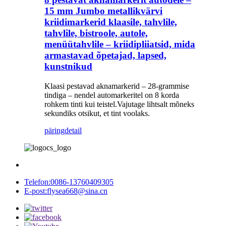
15 mm Jumbo metallikvärvi
kriidimarkerid klaasile, tahvlile,
tahvlile, bistroole, autole,
menüütahvlile – kriidipliiatsid, mida
armastavad õpetajad, lapsed,
kunstnikud
Klaasi pestavad aknamarkerid – 28-grammise
tindiga – nendel automarkeritel on 8 korda
rohkem tinti kui teistel.Vajutage lihtsalt mõneks
sekundiks otsikut, et tint voolaks.
päring
detail
Telefon:
0086-13760409305
E-post:
flysea668@sina.cn