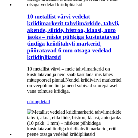
10 metallist värvi vedelat
kriidimarkerit tahvlimärkide, tahvli,
akende, siltide, bistroo, klaasi, auto
jaoks – niiske pühkiga kustutatavad
tindiga kriiditahvli markerid,
pööratavad 6 mm otsaga vedelad
kriidipliiatsid
10 metallist värvi – meie tahvlimarkerid on
kustutatavad ja neid saab kasutada mis tahes
mittepoorsel pinnal.Nendel kriidivärvi markeritel
on veepõhine tint ja need sobivad suurepäraselt
vana tolmuse kriidiga.
päring
detail