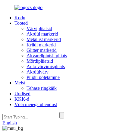
Kodu
Tooted
Värvipliiatsid
Akrüül markerid
Metallist markerid
Kriidi markerid
Glitter markerid
Akvarellpintsli pliiats
Mördipliiatsid
Auto värvimispliiats
Akrüülvärv
Puidu põletamine
Meist
Tehase ringkäik
Uudised
KKK-d
Võta meiega ühendust
English