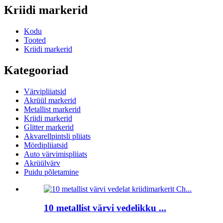
Kriidi markerid
Kodu
Tooted
Kriidi markerid
Kategooriad
Värvipliiatsid
Akrüül markerid
Metallist markerid
Kriidi markerid
Glitter markerid
Akvarellpintsli pliiats
Mördipliiatsid
Auto värvimispliiats
Akrüülvärv
Puidu põletamine
10 metallist värvi vedelikku ...