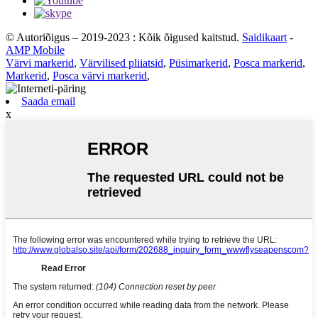
© Autoriõigus – 2019-2023 : Kõik õigused kaitstud.
Saidikaart
-
AMP Mobile
Värvi markerid
,
Värvilised pliiatsid
,
Püsimarkerid
,
Posca markerid
,
Markerid
,
Posca värvi markerid
,
Saada email
x