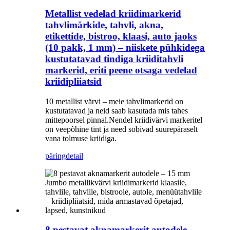
Metallist vedelad kriidimarkerid
tahvlimärkide, tahvli, akna,
etikettide, bistroo, klaasi, auto jaoks
(10 pakk, 1 mm) – niiskete pühkidega
kustutatavad tindiga kriiditahvli
markerid, eriti peene otsaga vedelad
kriidipliiatsid
10 metallist värvi – meie tahvlimarkerid on
kustutatavad ja neid saab kasutada mis tahes
mittepoorsel pinnal.Nendel kriidivärvi markeritel
on veepõhine tint ja need sobivad suurepäraselt
vana tolmuse kriidiga.
päring
detail
8 pestavat aknamarkerit autodele –