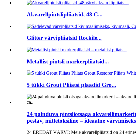
Akvarellpintslipliiatsid, 48 C...
Glitter värvipliiatsid Rockile...
Metallist pintsli markerpliiatsid...
5 tükki Grout Pliiatsi plaadid Gro...
24 painduva pintsliotsaga akvarellimarkerit 
pestav, mittetoksiline – ideaalne värvimisek
24 EREDAT VÄRVI: Meie akvarellpliiatsid on 24 erinevas