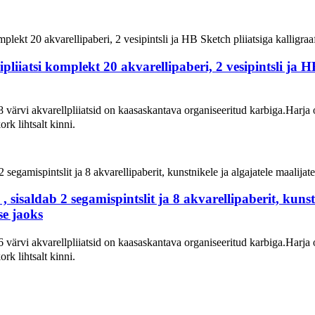
lipliiatsi komplekt 20 akvarellipaberi, 2 vesipintsli ja H
ärvi akvarellpliiatsid on kaasaskantava organiseeritud karbiga.Harja o
rk lihtsalt kinni.
s , sisaldab 2 segamispintslit ja 8 akvarellipaberit, kunst
se jaoks
ärvi akvarellpliiatsid on kaasaskantava organiseeritud karbiga.Harja o
rk lihtsalt kinni.