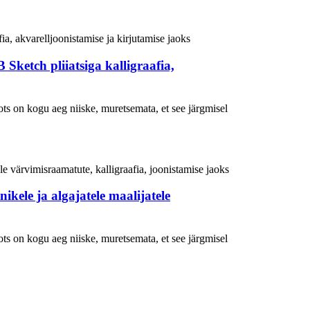
B Sketch pliiatsiga kalligraafia,
ts on kogu aeg niiske, muretsemata, et see järgmisel
nikele ja algajatele maalijatele
ts on kogu aeg niiske, muretsemata, et see järgmisel