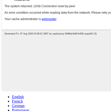
English
French
German
Portuguese