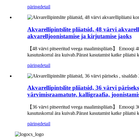
päring
detail
Akvarellipintslite pliiatsid, 48 värvi akvarel
akvarelljoonistamise ja kirjutamise jaoks
【48 värvi pitseeritud veega maalimispliiats】 Emooqi 48 v
kasutuskorral ära kuivab.Pärast kasutamist katke pliiatsi ko
päring
detail
Akvarellipintslite pliiatsid, 36 värvi pärisek
värvimisraamatute, kalligraafia, joonistami
【36 värvi pitseeritud veega maalimispliiats】 Emooqi 36 v
kasutuskorral ära kuivab.Pärast kasutamist katke pliiatsi ko
päring
detail