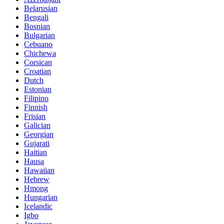
Belarusian
Bengali
Bosnian
Bulgarian
Cebuano
Chichewa
Corsican
Croatian
Dutch
Estonian
Filipino
Finnish
Frisian
Galician
Georgian
Gujarati
Haitian
Hausa
Hawaiian
Hebrew
Hmong
Hungarian
Icelandic
Igbo