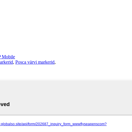
 Mobile
arkerid
,
Posca värvi markerid
,