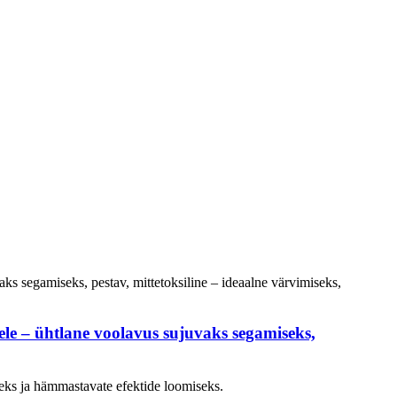
atele – ühtlane voolavus sujuvaks segamiseks,
eks ja hämmastavate efektide loomiseks.