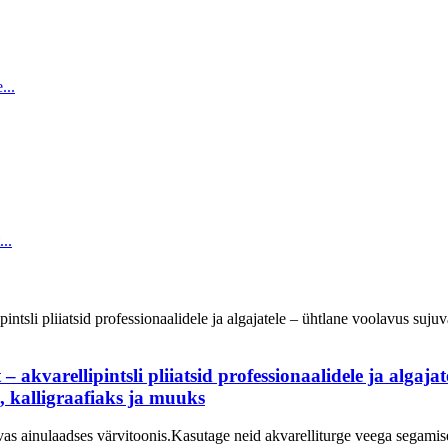
– akvarellipintsli pliiatsid professionaalidele ja algaj
s, kalligraafiaks ja muuks
 ainulaadses värvitoonis.Kasutage neid akvarelliturge veega segamis