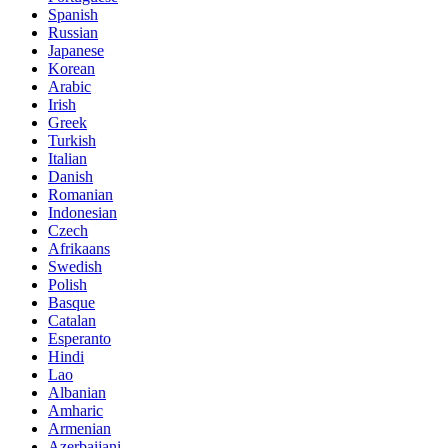
Spanish
Russian
Japanese
Korean
Arabic
Irish
Greek
Turkish
Italian
Danish
Romanian
Indonesian
Czech
Afrikaans
Swedish
Polish
Basque
Catalan
Esperanto
Hindi
Lao
Albanian
Amharic
Armenian
Azerbaijani