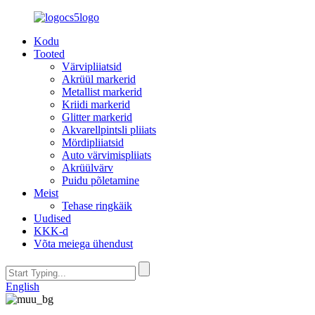
Kodu
Tooted
Värvipliiatsid
Akrüül markerid
Metallist markerid
Kriidi markerid
Glitter markerid
Akvarellpintsli pliiats
Mördipliiatsid
Auto värvimispliiats
Akrüülvärv
Puidu põletamine
Meist
Tehase ringkäik
Uudised
KKK-d
Võta meiega ühendust
English