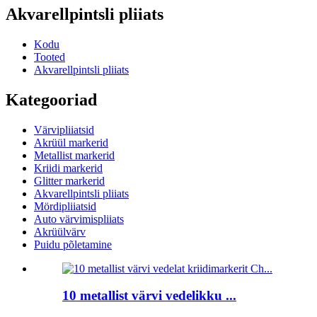
Akvarellpintsli pliiats
Kodu
Tooted
Akvarellpintsli pliiats
Kategooriad
Värvipliiatsid
Akrüül markerid
Metallist markerid
Kriidi markerid
Glitter markerid
Akvarellpintsli pliiats
Mördipliiatsid
Auto värvimispliiats
Akrüülvärv
Puidu põletamine
10 metallist värvi vedelikku ...