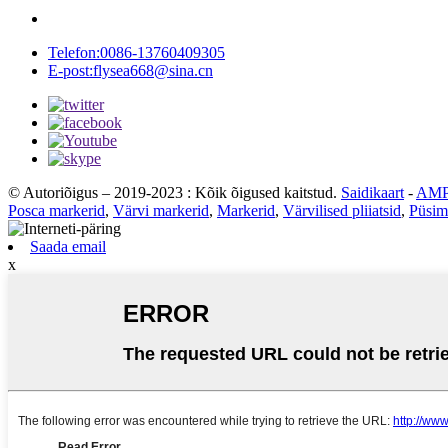
Telefon:
0086-13760409305
E-post:
flysea668@sina.cn
© Autoriõigus – 2019-2023 : Kõik õigused kaitstud.
Saidikaart
-
AMP
Posca markerid
,
Värvi markerid
,
Markerid
,
Värvilised pliiatsid
,
Püsim
Saada email
x